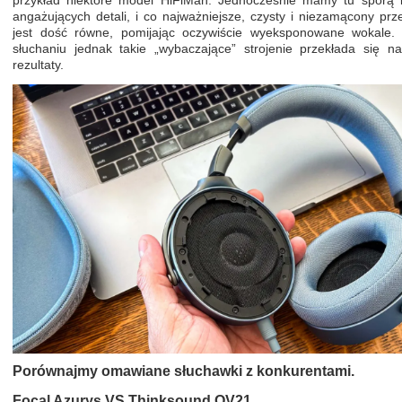
przykład niektóre model HiFiMan. Jednocześnie mamy tu sporą il
angażujących detali, i co najważniejsze, czysty i niezamącony prz
jest dość równe, pomijając oczywiście wyeksponowane wokale
słuchaniu jednak takie „wybaczające” strojenie przekłada się n
rezultaty.
Porównajmy omawiane słuchawki z konkurentami.
Focal Azurys
VS Thinksound OV21