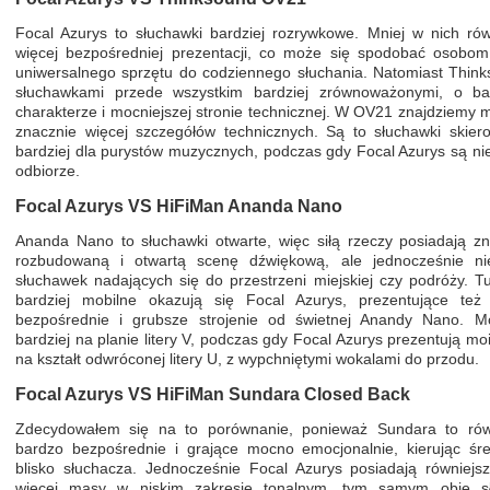
Focal Azurys to słuchawki bardziej rozrywkowe. Mniej w nich ró
więcej bezpośredniej prezentacji, co może się spodobać osobom,
uniwersalnego sprzętu do codziennego słuchania. Natomiast Thin
słuchawkami przede wszystkim bardziej zrównoważonymi, o bar
charakterze i mocniejszej stronie technicznej. W OV21 znajdziemy m
znacznie więcej szczegółów technicznych. Są to słuchawki skier
bardziej dla purystów muzycznych, podczas gdy Focal Azurys są nie
odbiorze.
Focal Azurys
VS HiFiMan Ananda Nano
Ananda Nano to słuchawki otwarte, więc siłą rzeczy posiadają zn
rozbudowaną i otwartą scenę dźwiękową, ale jednocześnie ni
słuchawek nadających się do przestrzeni miejskiej czy podróży. 
bardziej mobilne okazują się Focal Azurys, prezentujące też 
bezpośrednie i grubsze strojenie od świetnej Anandy Nano. 
bardziej na planie litery V, podczas gdy Focal Azurys prezentują m
na kształt odwróconej litery U, z wypchniętymi wokalami do przodu.
Focal Azurys
VS HiFiMan
Sundara Closed Back
Zdecydowałem się na to porównanie, ponieważ Sundara to rów
bardzo bezpośrednie i grające mocno emocjonalnie, kierując śre
blisko słuchacza. Jednocześnie Focal Azurys posiadają równiejs
więcej masy w niskim zakresie tonalnym, tym samym obie sł