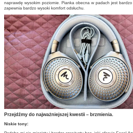
naprawdę wysokim poziomie. Pianka obecna w padach jest bardzo d
zapewnia bardzo wysoki komfort odsłuchu.
Przejdźmy do najważniejszej kwestii – brzmienia.
Niskie tony: