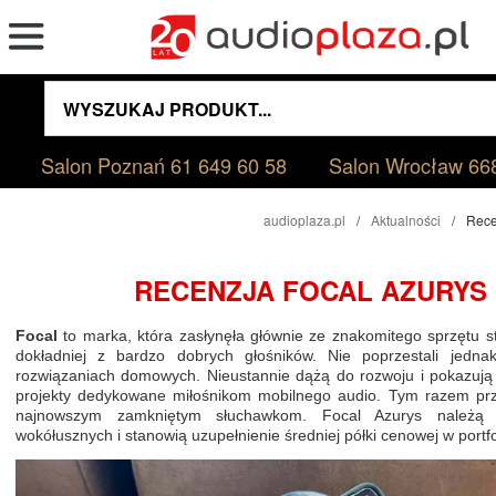
Salon Poznań
61 649 60 58
Salon Wrocław
66
audioplaza.pl
Aktualności
Rece
RECENZJA FOCAL AZURYS
Focal
to marka, która zasłynęła głównie ze znakomitego sprzętu s
dokładniej z bardzo dobrych głośników. Nie poprzestali jedna
rozwiązaniach domowych. Nieustannie dążą do rozwoju i pokazują
projekty dedykowane miłośnikom mobilnego audio. Tym razem przy
najnowszym zamkniętym słuchawkom. Focal Azurys należą
wokółusznych i stanowią uzupełnienie średniej półki cenowej w portf