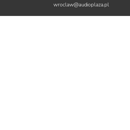
wroclaw@audioplaza.pl