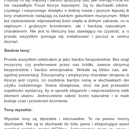
Podoba mi się mięsisty i bardzo sprężysty bas, jaki oferują Focal 
nie nazwałbym Focal Azurys basowymi. Są to słuchawki zdolne 
czystego i nasyconego dźwięku o dobrej masie i jeszcze lepszej d
tony znakomicie nadążają za każdym gatunkiem muzycznym. Miłym
też zastosowanie odpowiedniej ilości ciepła w dolnym zakresie, co o
większym i grubszym brzmieniem, ale i bardziej naturalnym
charakterem. Nie jest to kliniczny bas stawiający na czystość, a ra
przede wszystkim pomaga się zrelaksować i poczuć w centr
doznań.
Średnie tony:
Przede wszystkim odebrałem je jako bardzo bezpośrednie. Bez wzg
muzyczny czy preferowane przez nas źródło, zawsze otrzymu
bezpośrednie i bardzo emocjonalne. Wokale są blisko nas, ale 
ogólnej prezentacji. Emocjonalny i empiryczny charakter strojenia 
Azurys jest czymś, co osobiście bardzo cenię w słuchawkach d
użytku codziennego. Scena dźwiękowa, choć nie jest przesadni
zupełności wystarczy, by w sposób elegancki i nieprzesadzony odda
element utworu. Jednocześnie całość brzmi naturalnie i w reali
buduje czas i przestrzeń brzmienia.
Tony wysokie:
Wysokie tony są słyszalne i odczuwalne. To na pewno mocny
słuchawek. Nie są to słuchawki do bólu jasne i eksponujące wysok