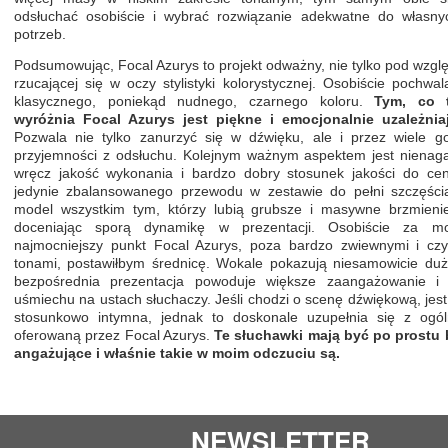
odsłuchać osobiście i wybrać rozwiązanie adekwatne do własnych
potrzeb.
Podsumowując, Focal Azurys to projekt odważny, nie tylko pod wzgl
rzucającej się w oczy stylistyki kolorystycznej. Osobiście pochwa
klasycznego, poniekąd nudnego, czarnego koloru.
Tym, co 
wyróżnia Focal Azurys jest piękne i emocjonalnie uzależniaj
Pozwala nie tylko zanurzyć się w dźwięku, ale i przez wiele go
przyjemności z odsłuchu. Kolejnym ważnym aspektem jest nienag
wręcz jakość wykonania i bardzo dobry stosunek jakości do cen
jedynie zbalansowanego przewodu w zestawie do pełni szczęści
model wszystkim tym, którzy lubią grubsze i masywne brzmienie
doceniając sporą dynamikę w prezentacji. Osobiście za moc
najmocniejszy punkt Focal Azurys, poza bardzo zwiewnymi i czy
tonami, postawiłbym średnicę. Wokale pokazują niesamowicie duż
bezpośrednia prezentacja powoduje większe zaangażowanie i 
uśmiechu na ustach słuchaczy. Jeśli chodzi o scenę dźwiękową, jes
stosunkowo intymna, jednak to doskonale uzupełnia się z ogól
oferowaną przez Focal Azurys.
Te słuchawki mają być po prostu 
angażujące i właśnie takie w moim odczuciu są.
NEWSLETTER