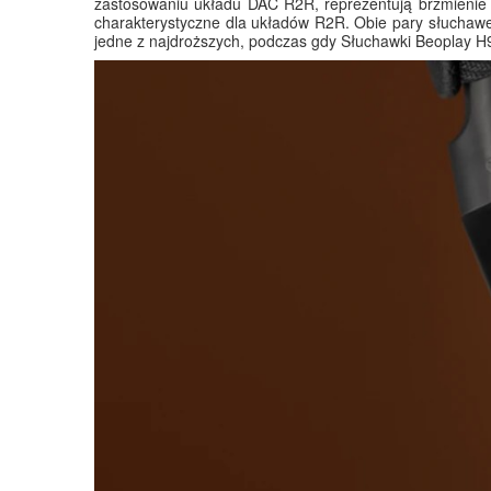
zastosowaniu układu DAC R2R, reprezentują brzmienie b
charakterystyczne dla układów R2R. Obie pary słuchawek
jedne z najdroższych, podczas gdy Słuchawki Beoplay H