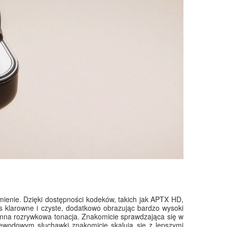
mienie. Dzięki dostępności kodeków, takich jak APTX HD,
as klarowne i czyste, dodatkowo obrazując bardzo wysoki
yjemna rozrywkowa tonacja. Znakomicie sprawdzająca się w
zewodowym słuchawki znakomicie skalują się z lepszymi