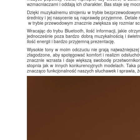
wzmacniaczami i oddają ich charakter. Bas staje się mocni
Dzięki muzykalnemu strojeniu w trybie bezprzewodowym 
średnicy i jej nasycenie są naprawdę przyjemne. Detale
w trybie przewodowym znacznie zwiększa się rozmiar sce
Wracając do trybu Bluetooth, ilość informacji, jakie ot
jednocześnie poza bardzo dobrą muzykalnością i świetną
ilość energii i bardzo przyjemną prezentację.
Wysokie tony w moim odczuciu nie grają najważniejszej
złagodzone, aby spotęgować komfort i realizm odsłuchów
znacznie wzrasta i daje większą swobodę przetworniko
stopnia jak w innych konkurencyjnych modelach. Taka pr
znacząco funkcjonalność naszych słuchawek i sprawia, ż