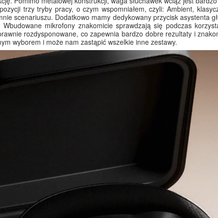
cję. Pomimo metalowej konstrukcji, waga słuchawek wciąż jest bardzo k
pozycji trzy tryby pracy, o czym wspomniałem, czyli: Ambient, klas
ie scenariuszu. Dodatkowo mamy dedykowany przycisk asystenta głos
 Wbudowane mikrofony znakomicie sprawdzają się podczas korzyst
sprawnie rozdysponowane, co zapewnia bardzo dobre rezultaty i znako
ym wyborem i może nam zastąpić wszelkie inne zestawy.