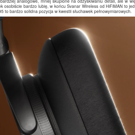
ardziej analogowe, mniej skupione na odzyskiwaniu detali, ale w wi
 osobiście bardzo lubię, w końcu Svanar Wireless od HiFiMAN to jed
95 to bardzo solidna pozycja w kwestii słuchawek pełnowymiarowych.