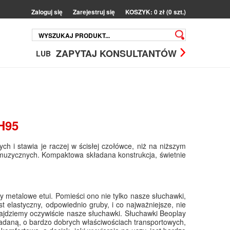
Zaloguj się
Zarejestruj się
KOSZYK: 0 zł (0 szt.)
ZAPYTAJ KONSULTANTÓW
LUB
H95
ch i stawia je raczej w ścisłej czołówce, niż na niższym
h muzycznych. Kompaktowa składana konstrukcja, świetnie
metalowe etui. Pomieści ono nie tylko nasze słuchawki,
 elastyczny, odpowiednio gruby, i co najważniejsze, nie
ajdziemy oczywiście nasze słuchawki. Słuchawki Beoplay
ładaną, o bardzo dobrych właściwościach transportowych,