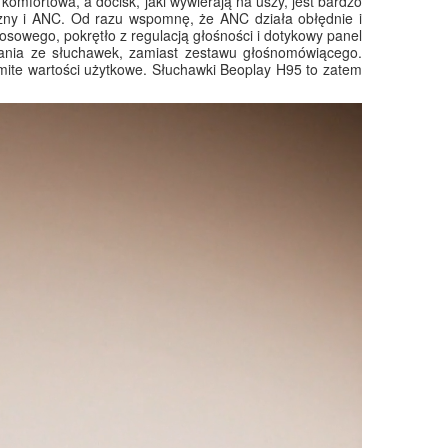
omfortowa, a docisk, jaki wywierają na uszy, jest bardzo
yczny i ANC. Od razu wspomnę, że ANC działa obłędnie i
owego, pokrętło z regulacją głośności i dotykowy panel
ania ze słuchawek, zamiast zestawu głośnomówiącego.
mite wartości użytkowe. Słuchawki Beoplay H95 to zatem