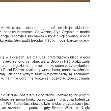
łkowicie pozbawione udogodnień, takich jak składana
ć jednolite brzmienie. Co ważne, Arya Organic to model
ncja i specyfika słuchawek o konstrukcji otwartej, więc z
nkurenta. Słuchawki Beoplay H95 to model bardzo udany,
ę w Focalach, ale dla ludzi preferujących nieco więcej
chawek jest ono genialne, ale w Beoplay H95 praktycznie
czorem nie będzie miała problemu ze snem czy z czytaniem
k Focal Bathys uzyskamy więcej basu, mniej rozjaśnioną
yczną. Ich dodatkowym atutem z pewnością są znakomite
iło na mnie ogromne wrażenie i pozwoliło zdecydowanie
nie. Jednak postaram się to zrobić. Zaznaczę, że jestem
jednak nie mogą konkurować czasem pracy na baterii ze
pu TWS. Natomiast niewątpliwie w obu przypadkach jest
szym rozmachem, podczas gdy Svanar Wireless, dzięki