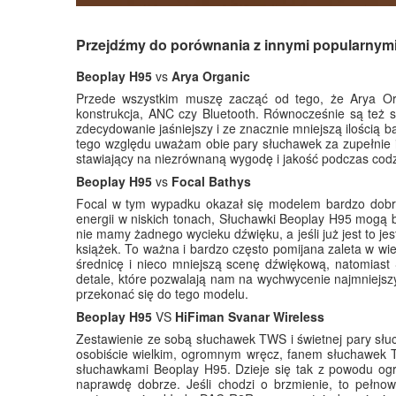
Przejdźmy do porównania z innymi popularnym
Beoplay H95
vs
Arya Organic
Przede wszystkim muszę zacząć od tego, że Arya Org
konstrukcja, ANC czy Bluetooth. Równocześnie są też s
zdecydowanie jaśniejszy i ze znacznie mniejszą ilością b
tego względu uważam obie pary słuchawek za zupełnie i
stawiający na niezrównaną wygodę i jakość podczas cod
Beoplay H95
vs
Focal Bathys
Focal w tym wypadku okazał się modelem bardzo dobrze 
energii w niskich tonach, Słuchawki Beoplay H95 mogą b
nie mamy żadnego wycieku dźwięku, a jeśli już jest to j
książek. To ważna i bardzo często pomijana zaleta w w
średnicę i nieco mniejszą scenę dźwiękową, natomiast
detale, które pozwalają nam na wychwycenie najmniejs
przekonać się do tego modelu.
Beoplay H95
VS
HiFiman Svanar Wireless
Zestawienie ze sobą słuchawek TWS i świetnej pary słuc
osobiście wielkim, ogromnym wręcz, fanem słuchawek T
słuchawkami Beoplay H95. Dzieje się tak z powodu ogr
naprawdę dobrze. Jeśli chodzi o brzmienie, to pełn