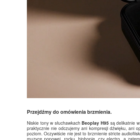
Przejdźmy do omówienia brzmienia.
Niskie tony w słuchawkach
Beoplay H95
są delikatnie 
praktycznie nie odczujemy ani kompresji dźwięku, ani o
poziom. Oczywiście nie jest to brzmienie stricte audiof
muzyce popowej, rocku, hiphopie, czy electro, a zate