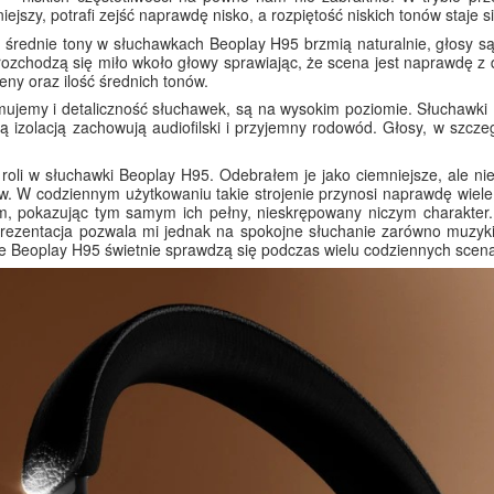
ejszy, potrafi zejść naprawdę nisko, a rozpiętość niskich tonów staje s
średnie tony w słuchawkach Beoplay H95 brzmią naturalnie, głosy są 
 rozchodzą się miło wkoło głowy sprawiając, że scena jest naprawdę z 
ny oraz ilość średnich tonów.
rzymujemy i detaliczność słuchawek, są na wysokim poziomie. Słuchawk
 izolacją zachowują audiofilski i przyjemny rodowód. Głosy, w szcz
 roli w słuchawki Beoplay H95. Odebrałem je jako ciemniejsze, ale n
. W codziennym użytkowaniu takie strojenie przynosi naprawdę wiele
m, pokazując tym samym ich pełny, nieskrępowany niczym charakter. 
ezentacja pozwala mi jednak na spokojne słuchanie zarówno muzyki, 
e Beoplay H95 świetnie sprawdzą się podczas wielu codziennych scena