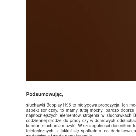
Podsumowując,
słuchawki Beoplay H95 to nietypowa propozycja. Ich mocn
aspekt soniczny, to mamy tutaj mocny, bardzo dobrze 
najmocniejszych elementów strojenia w słuchawkach B
codziennej drodze do pracy czy w domowych odsłuchach
komfort słuchania muzyki. W szczególności doceniłem te
telefonicznych, z jakimi się spotkałem, co dodatkowo
wartościowe i warte przesłuchania.