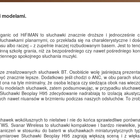
i modelami.
anic od HiFiMAN to słuchawki znacznie droższe i jednocześnie ca
łuchawkami planarnymi, co przekłada się na charakterystyczne i doś
asu albo raczej – z zupełnie inaczej rozbudowanym basem. Jest to tende
nną szkołę grania, niż za bezpośredniego czy nawet pośredniego ko
ziennego spokojnego słuchania muzyki.
zrealizowanych słuchawek BT. Osobiście wolę jaśniejszą prezentacj
yć znacznie lepsze. Dodatkowo jeśli chodzi o ANC, w obu parach słu
est ona na tyle minimalny, że osoba leżąca czy siedząca obok nas wie
ielu modelach słuchawek, zatem podsumowując, w przypadku słuchawe
 Słuchawki Beoplay H95 zdecydowanie nadrabiają to izolacją akust
zych nawet niuansów w brzmieniu podczas naszych odsłuchów. To zrob
hawek wokółusznych to niełatwe i nie do końca sprawiedliwe porówna
WS. Svanar Wireless to słuchawki kompaktowe i bardzo niewielkie, 
aniczeń w stosunku do baterii w słuchawkach miniaturystycznych ty
owymiarowe Słuchawki Beoplay H95 zagrają większą sceną i z więk