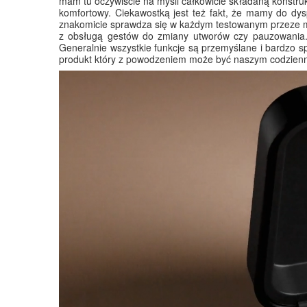
mam tu oczywiście na myśli całkowicie składaną konstruk
komfortowy. Ciekawostką jest też fakt, że mamy do dys
znakomicie sprawdza się w każdym testowanym przeze mn
z obsługą gestów do zmiany utworów czy pauzowania.
Generalnie wszystkie funkcje są przemyślane i bardzo 
produkt który z powodzeniem może być naszym codzienn