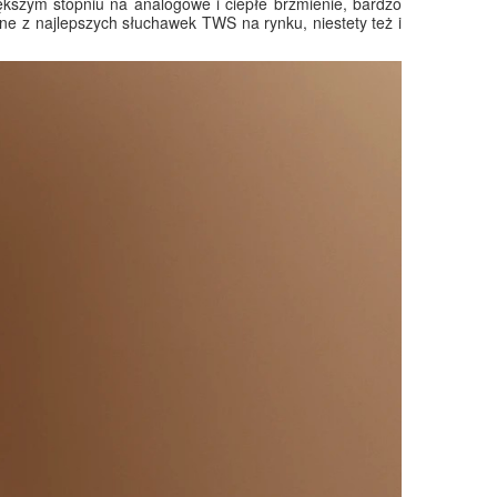
ększym stopniu na analogowe i ciepłe brzmienie, bardzo
ne z najlepszych słuchawek TWS na rynku, niestety też i