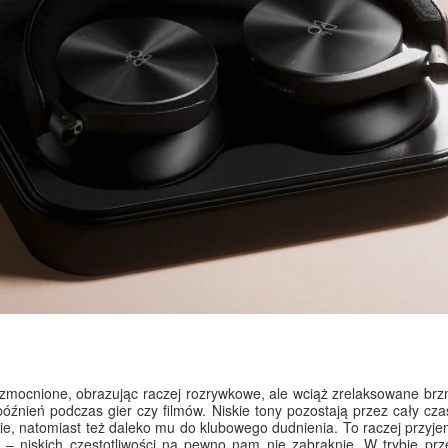
wzmocnione, obrazując raczej rozrywkowe, ale wciąż zrelaksowane brz
późnień podczas gier czy filmów. Niskie tony pozostają przez cały cz
ilskie, natomiast też daleko mu do klubowego dudnienia. To raczej prz
m – niskich częstotliwości na pewno nam nie zabraknie. W trybie pr