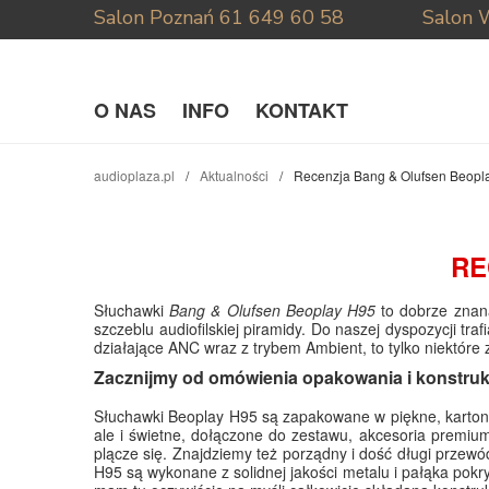
Salon Poznań
61 649 60 58
Salon 
O NAS
INFO
KONTAKT
audioplaza.pl
Aktualności
Recenzja Bang & Olufsen Beopl
RE
Słuchawki
Bang & Olufsen Beoplay H95
to dobrze znana
szczeblu audiofilskiej piramidy. Do naszej dyspozycji 
działające ANC wraz z trybem Ambient, to tylko niektóre 
Zacznijmy od omówienia opakowania i konstrukc
Słuchawki Beoplay H95 są zapakowane w piękne, kartono
ale i świetne, dołączone do zestawu, akcesoria premium
plącze się. Znajdziemy też porządny i dość długi prze
H95 są wykonane z solidnej jakości metalu i pałąka pok