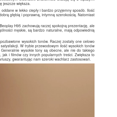
ię jeszcze większa.
oddane w lekko ciepły i bardzo przyjemny sposób. Ilość
dobrą głębią i poprawną, intymną szerokością. Natomiast
i Beoplay H95 zachowują raczej spokojną prezentację, ale
ególności męskie, są bardzo naturalne, mają odpowiednią
iepozbawione wysokich tonów. Raczej zostały one celowo
 satysfakcji. W trybie przewodowym ilość wysokich tonów
Generalnie wysokie tony są obecne, ale nie do takiego
jak i filmów czy innych popularnych treści. Zwiększa to
riuszy, gwarantując nam szeroki wachlarz zastosowań.