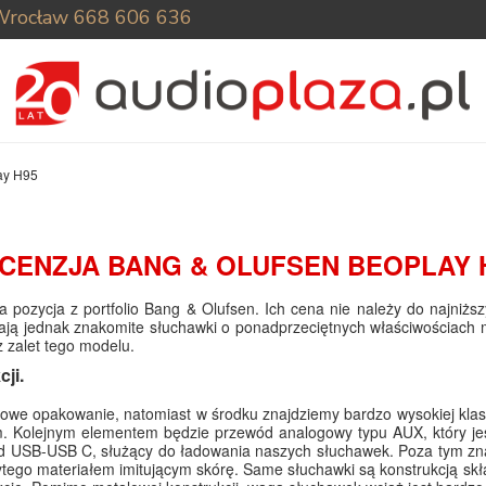
Wrocław
668 606 636
ay H95
CENZJA BANG & OLUFSEN BEOPLAY 
 pozycja z portfolio Bang & Olufsen. Ich cena nie należy do najniższy
trafiają jednak znakomite słuchawki o ponadprzeciętnych właściwościac
z zalet tego modelu.
ji.
we opakowanie, natomiast w środku znajdziemy bardzo wysokiej klasy 
. Kolejnym elementem będzie przewód analogowy typu AUX, który jest
wód USB-USB C, służący do ładowania naszych słuchawek. Poza tym zn
rytego materiałem imitującym skórę. Same słuchawki są konstrukcją sk