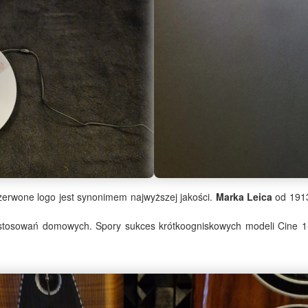
czerwone logo jest synonimem najwyższej jakości.
Marka Leica
od 1913 
zastosowań domowych. Spory sukces krótkoogniskowych modeli Cine 1