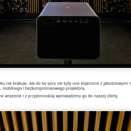
u nie brakuje, ale do tej pory nie były one kojarzone z jakościowymi
, mobilnego i bezkompromisowego projektora.
ne wrażenie i z przyjemnością wprowadzimy go do naszej oferty.