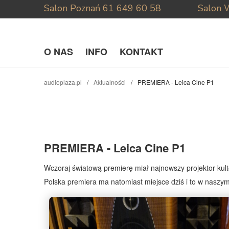
Salon Poznań
61 649 60 58
Salon 
O NAS
INFO
KONTAKT
audioplaza.pl
Aktualności
PREMIERA - Leica Cine P1
PREMIERA - Leica Cine P1
Wczoraj światową premierę miał najnowszy projektor kulto
Polska premiera ma natomiast miejsce dziś i to w naszym