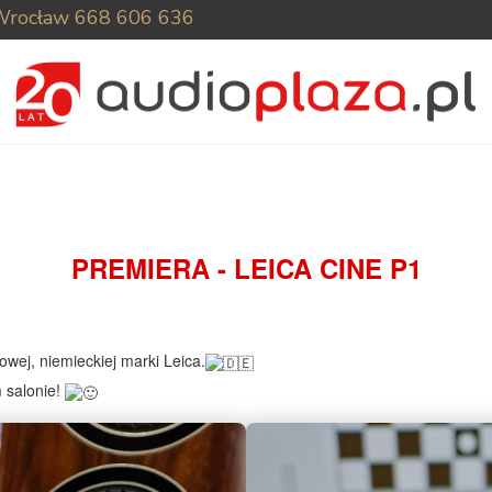
Wrocław
668 606 636
PREMIERA - LEICA CINE P1
wej, niemieckiej marki Leica.
 salonie!