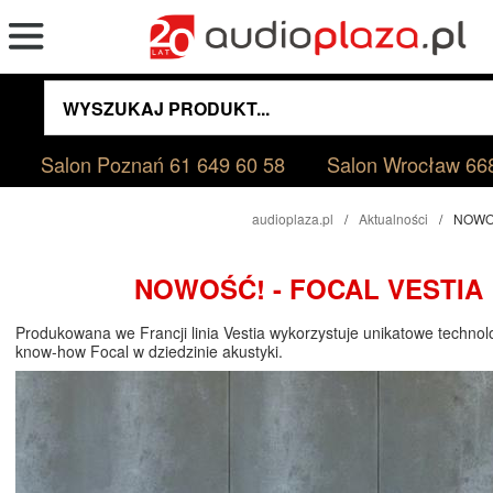
Salon Poznań
61 649 60 58
Salon Wrocław
66
audioplaza.pl
Aktualności
NOWOŚ
NOWOŚĆ! - FOCAL VESTIA
Produkowana we Francji linia Vestia wykorzystuje unikatowe technolo
know-how Focal w dziedzinie akustyki.