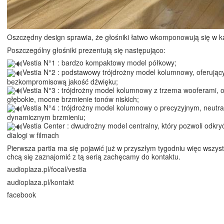
Oszczędny design sprawia, że głośniki łatwo wkomponowują się w k
Poszczególny głośniki prezentują się następująco:
Vestia N°1 : bardzo kompaktowy model półkowy;
Vestia N°2 : podstawowy trójdrożny model kolumnowy, oferując
bezkompromisową jakość dźwięku;
Vestia N°3 : trójdrożny model kolumnowy z trzema wooferami, o
głębokie, mocne brzmienie tonów niskich;
Vestia N°4 : trójdrożny model kolumnowy o precyzyjnym, neutra
dynamicznym brzmieniu;
Vestia Center : dwudrożny model centralny, który pozwoli odkry
dialogi w filmach
Pierwsza partia ma się pojawić już w przyszłym tygodniu więc wszyst
chcą się zaznajomić z tą serią zachęcamy do kontaktu.
audioplaza.pl/focal/vestia
audioplaza.pl/kontakt
facebook