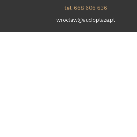
tel. 668 606 636
wroclaw@audioplaza.pl