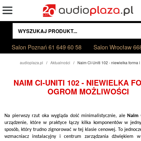
Salon Poznań
61 649 60 58
Salon Wrocław
66
audioplaza.pl
Aktualności
Naim CI-Uniti 102 - niewielka forma 
NAIM CI-UNITI 102 - NIEWIELKA F
OGROM MOŻLIWOŚCI
Na pierwszy rzut oka wygląda dość minimalistycznie, ale
Naim C
urządzenie, które w praktyce łączy kilka komponentów w jedn
sposób, który trudno zignorować w tej klasie cenowej. To jednocz
wzmacniacz instalacyjny i centrum zarządzania dźwiękiem 