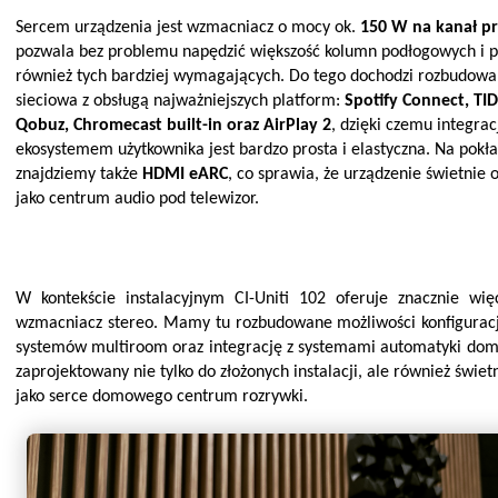
Sercem urządzenia jest wzmacniacz o mocy ok.
150 W na kanał pr
pozwala bez problemu napędzić większość kolumn podłogowych i 
również tych bardziej wymagających. Do tego dochodzi rozbudowa
sieciowa z obsługą najważniejszych platform:
Spotify Connect, TI
Qobuz, Chromecast built-in oraz AirPlay 2
, dzięki czemu integrac
ekosystemem użytkownika jest bardzo prosta i elastyczna. Na pokła
znajdziemy także
HDMI eARC
, co sprawia, że urządzenie świetnie 
jako centrum audio pod telewizor.
W kontekście instalacyjnym CI-Uniti 102 oferuje znacznie wię
wzmacniacz stereo. Mamy tu rozbudowane możliwości ko
nfigurac
systemów multiroom oraz integrację z systemami automatyki domo
zaprojektowany nie tylko do złożonych instalacji, ale również świet
jako serce domowego centrum rozrywki.