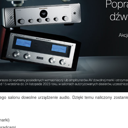
zego salonu dowolne urządzenie audio. Dzięki temu naliczony zostan
marki)
oradcami.