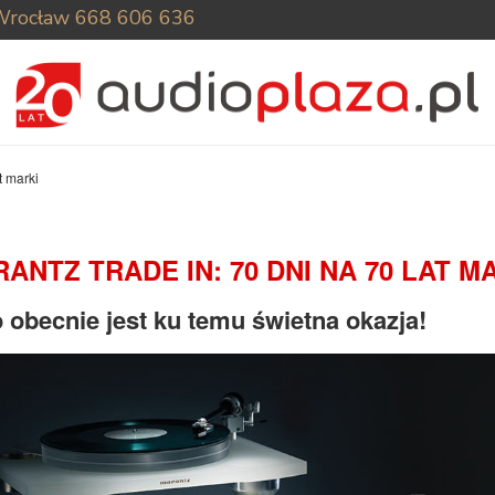
Wrocław
668 606 636
t marki
ANTZ TRADE IN: 70 DNI NA 70 LAT M
o obecnie jest ku temu świetna okazja!