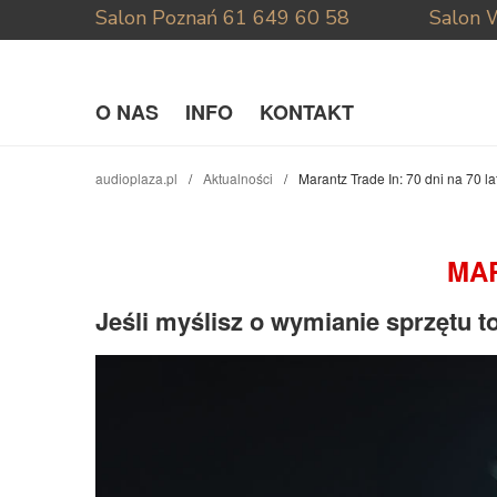
Salon Poznań
61 649 60 58
Salon 
O NAS
INFO
KONTAKT
audioplaza.pl
Aktualności
Marantz Trade In: 70 dni na 70 la
MAR
Jeśli myślisz o wymianie sprzętu t