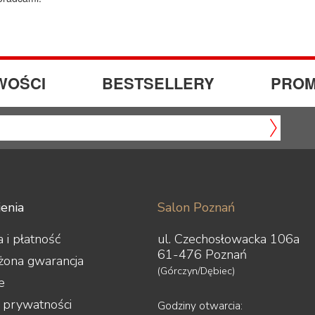
WOŚCI
BESTSELLERY
PROM
enia
Salon Poznań
 i płatność
ul. Czechosłowacka 106a
61-476 Poznań
żona gwarancja
(Górczyn/Dębiec)
e
a prywatności
Godziny otwarcia: