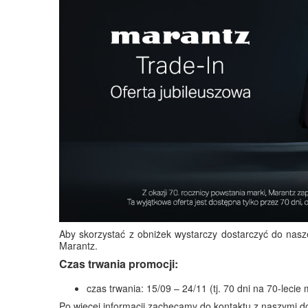
Aby skorzystać z obniżek wystarczy dostarczyć do nas
Marantz.
Czas trwania promocji:
czas trwania: 15/09 – 24/11 (tj. 70 dni na 70-lecie 
Po więcej informacji zachęcamy do kontaktu z naszymi d