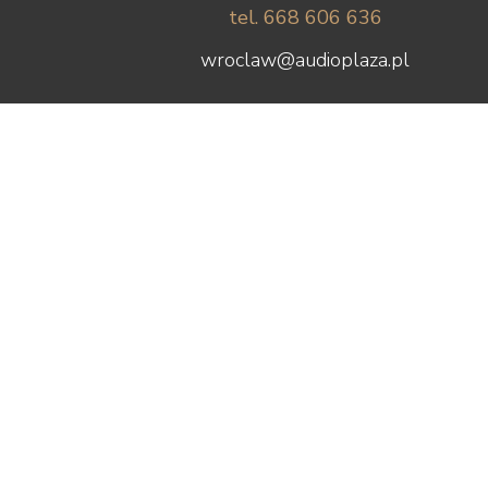
tel. 668 606 636
wroclaw@audioplaza.pl