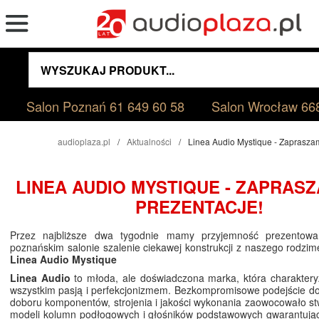
Salon Poznań
61 649 60 58
Salon Wrocław
66
audioplaza.pl
Aktualności
Linea Audio Mystique - Zaprasza
LINEA AUDIO MYSTIQUE - ZAPRAS
PREZENTACJE!
Przez najbliższe dwa tygodnie mamy przyjemność prezentow
poznańskim salonie szalenie ciekawej konstrukcji z naszego rodzi
Linea Audio Mystique
Linea Audio
to młoda, ale doświadczona marka, która charaktery
wszystkim pasją i perfekcjonizmem. Bezkompromisowe podejście do
doboru komponentów, strojenia i jakości wykonania zaowocowało st
modeli kolumn podłogowych i głośników podstawowych gwarantując