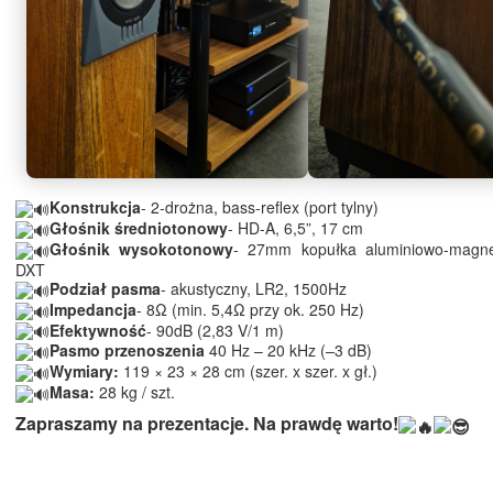
Konstrukcja
- 2-drożna, bass-reflex (port tylny)
Głośnik średniotonowy
- HD-A, 6,5”, 17 cm
Głośnik wysokotonowy
- 27mm kopułka aluminiowo-magne
DXT
Podział pasma
- akustyczny, LR2, 1500Hz
Impedancja
- 8Ω (min. 5,4Ω przy ok. 250 Hz)
Efektywność
- 90dB (2,83 V/1 m)
Pasmo przenoszenia
40 Hz – 20 kHz (–3 dB)
Wymiary:
119 × 23 × 28 cm (szer. x szer. x gł.)
Masa:
28 kg / szt.
Zapraszamy na prezentacje. Na prawdę warto!