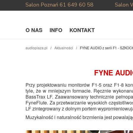
Salon Poznań
61 649 60 58
Salon 
O NAS
INFO
KONTAKT
audioplaza.pl
Aktualności
FYNE AUDIO z serii F1 - SZK
FYNE AUDI
Przy projektowaniu monitorów F1-5 oraz F1-8 kon
tyle, że w mniejszym formacie. Ręcznie wykonan
BassTrax LF. Zaawansowany technicznie pełnopa
FyneFlute. Za przetwarzanie wysokich częstotliw
LF zintegrowany z dolnym portem wypromieniowuj
Muzykalność i naturalność brzmienia jest powalają