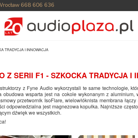
Wrocław
668 606 636
OCKA TRADYCJA I INNOWACJA
O Z SERII F1 - SZKOCKA TRADYCJA I
struktorzy z
Fyne Audio
wykorzystali te same technologie, k
a obudowa wsparta jest na cokole wykonanym z aluminium, w
smowy przetwornik IsoFlare, wielowłóknista membrana łączy
ości odpowiedzialna jest magnezowa kopułka. Najniższe często
ącym dźwięk we wszystkich.
ca!