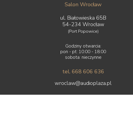
Salon Wrocław
ul. Białowieska 65B
54-234 Wrocław
(Port Popowice)
Godziny otwarcia:
pon - pt: 10:00 - 18:00
sobota: nieczynne
tel. 668 606 636
wroclaw@audioplaza.pl