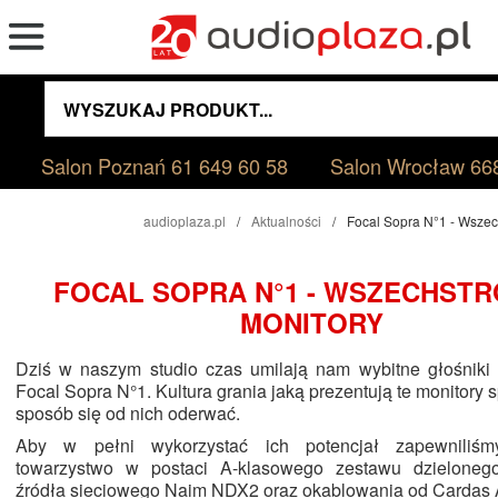
Salon Poznań
61 649 60 58
Salon Wrocław
66
audioplaza.pl
Aktualności
Focal Sopra N°1 - Wszec
FOCAL SOPRA N°1 - WSZECHST
MONITORY
Dziś w naszym studio czas umilają nam wybitne głośnik
Focal Sopra N°1. Kultura grania jaką prezentują te monitory s
sposób się od nich oderwać.
Aby w pełni wykorzystać ich potencjał zapewniliś
towarzystwo w postaci A-klasowego zestawu dzieloneg
źródła sieciowego Naim NDX2 oraz okablowania od Cardas 