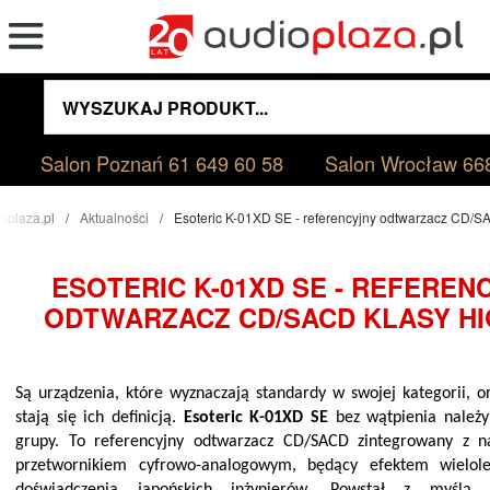
Salon Poznań
61 649 60 58
Salon Wrocław
66
oplaza.pl
Aktualności
Esoteric K-01XD SE - referencyjny odtwarzacz CD/S
ESOTERIC K-01XD SE - REFEREN
ODTWARZACZ CD/SACD KLASY HI
Są urządzenia, które wyznaczają standardy w swojej kategorii, or
stają się ich definicją.
Esoteric K-01XD SE
bez wątpienia należy 
grupy. To referencyjny odtwarzacz CD/SACD zintegrowany z na
przetwornikiem cyfrowo-analogowym, będący efektem wielole
doświadczenia japońskich inżynierów. Powstał z myślą 