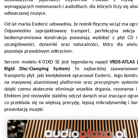
wymagaj
ących melomanach i audiofilach, dla których liczy się abs
odtwarzanej muzyce.
Od lat marka Esoteric udowadnia, że nośnik fizyczny wciąż ma ogr
Odpowiednio zaprojektowany transport, perfekcyjna sekcja
bezkompromisowa konstrukcja pozwalają wydobyć z płyt CD 
szczegółowości, dynamiki oraz natura
lności, który dla wiel
pozostaje prawdziwym odkryciem.
Sercem modelu K-01XD SE jest legendarny napęd
VRDS-ATLAS (
Rigid Disc-Clamping System)
To najbardziej zaawansowa
transportu płyt, jaki kiedykolwiek opracował Esoteric. Jego konstr
na masywnej aluminiowej platformie oraz precyzyjnym systemie 
dzięki czemu skutecznie eliminuje wszelkie drgania, rezonan
se i
Efektem jest niezwykle stabilny odczyt danych oraz znaczące ograni
co przekłada się na większą precyzję, lepszą mikrodynamikę i bar
prezentację muzyki.