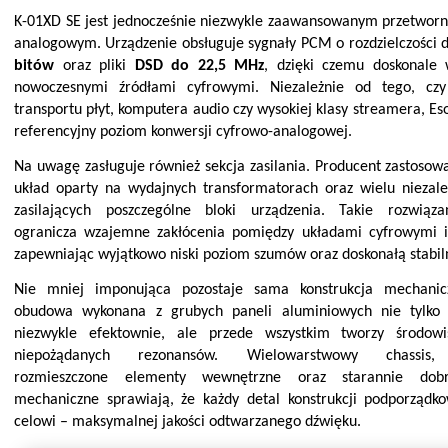
K-01XD SE jest jednocześnie niezwykle zaawansowanym przetworn
analogowym. Urządzenie obsługuje sygnały PCM o rozdzielczości 
bitów
oraz pliki
DSD do 22,5 MHz
, dzięki czemu doskonale 
nowoczesnymi źródłami cyfrowymi. Niezależnie od tego, czy
transportu płyt, komputera audio czy wysokiej klasy streamera, Es
referencyjny poziom konwersji cyfrowo-analogowej.
Na uwagę zasługuje również sekcja zasilania. Producent zastoso
układ oparty na wydajnych transformatorach oraz wielu niezale
zasilających poszczególne bloki urządzenia. Takie rozwiąza
ogranicza wzajemne zakłócenia
pomiędzy układami cyfrowymi i
zapewniając wyjątkowo niski poziom szumów oraz doskonałą stabil
Nie mniej imponująca pozostaje sama konstrukcja mechani
obudowa wykonana z grubych paneli aluminiowych nie tylko 
niezwykle efektownie, ale przede wszystkim tworzy środow
niepożądanych rezonansów. Wielowarstwowy chas
sis,
rozmieszczone elementy wewnętrzne oraz starannie dobr
mechaniczne sprawiają, że każdy detal konstrukcji podporząd
celowi – maksymalnej jakości odtwarzanego dźwięku.