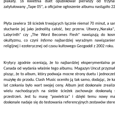
plakaty. 16 kwietnia duet opublik
ował pierwszy od trzyna
zatytułowany „Tape 05", a oficjalne ogłoszenie albumu nastąpiło 22
Płyta zawiera 18 ścieżek trwających łącznie niemal 70 minut, a sa
słuchanie jej jako jednolitą całość, bez przerw. Utwory„Naraka"
Labyrinth" czy „The Word Becomes Flesh" nawiązują do kos
okultyzmu, co czyni
Inferno
najbardziej wyraźnym nawiązanie
religijnej i ezoterycznej od czasu kultowego
Geogaddi
z 2002 roku.
Krytycy zgodnie oceniają, że to najbardziej eksperymentalna p
Canada od wydania właśnie tego albumu. Magazyn Uncut przyznał 
pisząc, że to album, który podwaja mocne strony duetu i jednocze
muzykę do przodu. Clash Music oceniło ją tak sam
o, dodając, że k
lat czekania było wart swojej ceny. Album jest doskonale zreali
wielu nachodzących na siebie ścieżek zachowuje doskonałą 
przestrzeń. Jest tu masę "powietrza" i dzięki temu nowy m
doskonale nadaje się do testowania referencyjnych zestawów stere