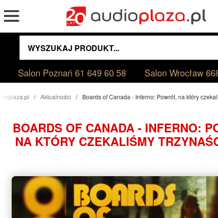
Salon Poznań
61 649 60 58
Salon Wrocław
66
dioplaza.pl
Aktualności
Boards of Canada - Inferno: Powrót, na który czekal
BOARDS OF CANADA - INFERNO: P
NA KTÓRY CZEKALIŚMY TRZYNAŚC