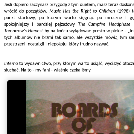
Jeśli dopiero zaczynasz przygodę z tym duetem, masz teraz doskon
wrócić do początków.
Music Has the Right to Children
(1998) t
punkt startowy, po którym warto sięgnąć po mroczne i g
spokojniejszy i bardziej pejzażowy
The Campfire Headphase
,
Tomorrow's Harvest
by na końcu wylądować prosto w piekle - „in
tych albumów nie brzmi tak samo, ale wszystkie mówią tym s
przestrzeni, nostalgii i niepokoju, który trudno nazwać.
Inferno
to wydawnictwo, przy którym warto usiąść, wyciszyć otocze
słuchać. Na to - my fani - właśnie czekaliśmy.