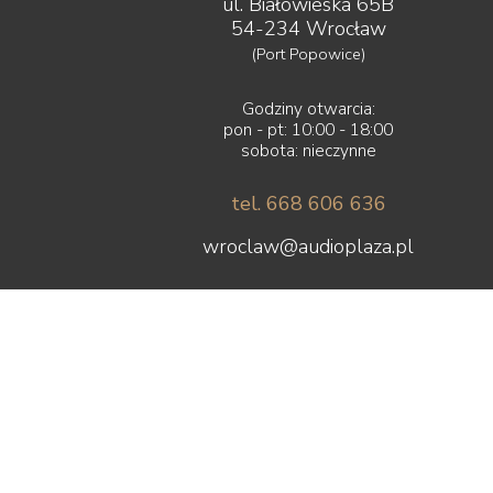
ul. Białowieska 65B
54-234 Wrocław
(Port Popowice)
Godziny otwarcia:
pon - pt: 10:00 - 18:00
sobota: nieczynne
tel. 668 606 636
wroclaw@audioplaza.pl