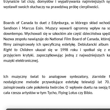
trzynaście lat ciszy, domysłów i wypatrywania najmniejszych sy
wystawił swoich słuchaczy na prawdziwą próbę cierpliwości.
Boards of Canada to duet z Edynburga, w którego skład wchod
Sandison i Marcus Eoin. Muzycy wywarli
ogromny wpływ na sc
downtempo. Wychowali się w szkockim ale część dzieciństwa spędz
Nazwa zespołu nawiązuje do National Film Board of Canada, któr
filmy zainspirowały ich specyficzną estetykę. Debiutancki albu
Right to Children
ukazał się w 1998 roku i spotkał się z en
przyjęciem krytyki, zapoczątkowując jedną z najważniejszych ka
muzyki elektronicznej.
Ich muzyczny świat to analogowe syntezatory, ziarniste f
nostalgiczne melodie przywołujące estetykę telewizji lat 
zainspirowała całe
pokolenia twórców. O wpływie duetu na swoją 
cała rzesza artystów w tym Tycho, Flying Lotus czy Bibio.