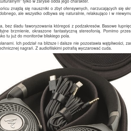
lturalnym” tylko w zarysie odda jego charakter.
końcu znajdą się nauszniki o zbyt ofensywnych, narzucających się sk
podobnego, ale wszystko odbywa się naturalnie, relaksująco i w niew
, bez śladu faworyzowania któregoś z podzakresów. Basowe łupnięcia
jne brzmienie, okraszone fantastyczną stereofonią. Pomimo przes
ko tu już do monitorów bliskiego pola.
lanami. Ich podział na bliższe i dalsze nie pozostawia wątpliwości, za
chnicznej nagrań. Z audiofilskimi potrafią wyczarować cuda.