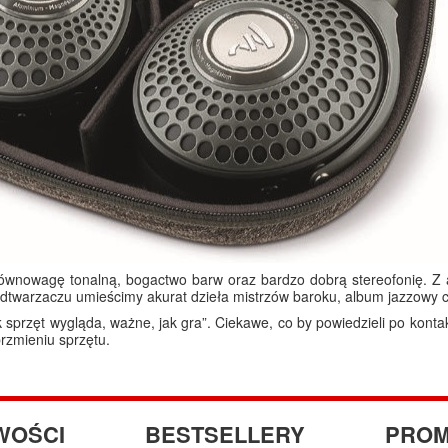
równowagę tonalną, bogactwo barw oraz bardzo dobrą stereofonię. Z a
dtwarzaczu umieścimy akurat dzieła mistrzów baroku, album jazzowy cz
ak sprzęt wygląda, ważne, jak gra”. Ciekawe, co by powiedzieli po kon
rzmieniu sprzętu.
WOŚCI
BESTSELLERY
PROM