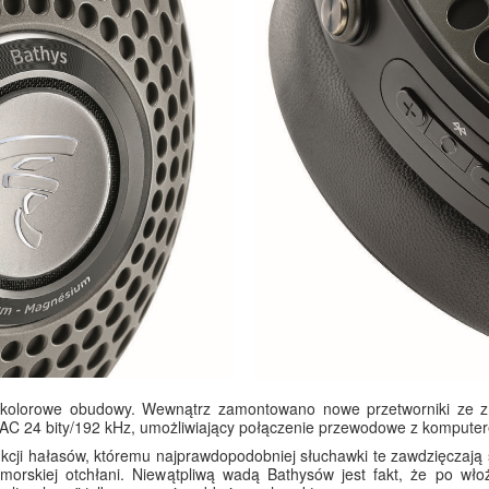
wukolorowe obudowy. Wewnątrz zamontowano nowe przetworniki ze
 DAC 24 bity/192 kHz, umożliwiający połączenie przewodowe z kompute
kcji hałasów, któremu najprawdopodobniej słuchawki te zawdzięczają
orskiej otchłani. Niewątpliwą wadą Bathysów jest fakt, że po wło