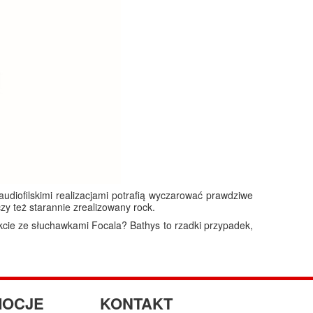
udiofilskimi realizacjami potrafią wyczarować prawdziwe
y też starannie zrealizowany rock.
takcie ze słuchawkami Focala? Bathys to rzadki przypadek,
OCJE
KONTAKT