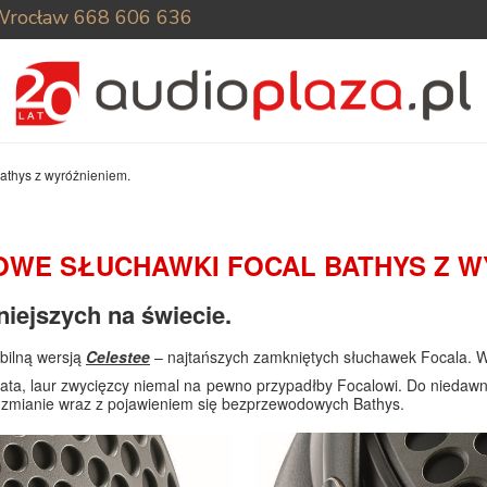
Wrocław
668 606 636
athys z wyróżnieniem.
WE SŁUCHAWKI FOCAL BATHYS Z W
niejszych na świecie.
bilną wersją
Celestee
– najtańszych zamkniętych słuchawek Focala. W
ata, laur zwycięzcy niemal na pewno przypadłby Focalowi. Do niedawna
a zmianie wraz z pojawieniem się bezprzewodowych Bathys.