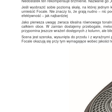
Niedostatek ten rekompensuje brzmienie. Nazwanie go „ku
Jeśli wyobrazić sobie poziomą skalę, na której jednym 
umieścić Focale. Nie znaczy to, że grają nudno – nic 
efektywność – jak najbardziej
Jako pierwsza uwagę zwraca idealna równowaga tonalna
całkiem obce. W zamian dostajemy przebogate, melody
przypomina jeszcze wrażeń dostępnych z kolumn, ale blis
Scena jest szeroka, wysunięta do przodu i z wyraźnymi p
Focale okazują się przy tym wymagające wobec jakości te