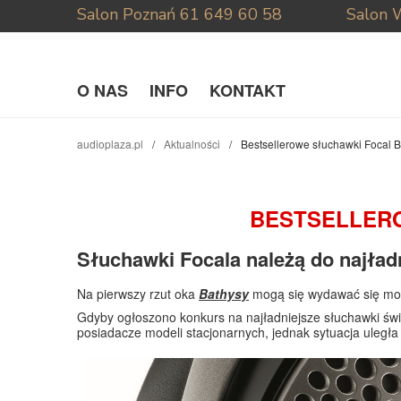
Salon Poznań
61 649 60 58
Salon 
O NAS
INFO
KONTAKT
audioplaza.pl
Aktualności
Bestsellerowe słuchawki Focal B
BESTSELLERO
Słuchawki Focala należą do najład
Na pierwszy rzut oka
Bathysy
mogą się wydawać się mo
Gdyby ogłoszono konkurs na najładniejsze słuchawki świ
posiadacze modeli stacjonarnych, jednak sytuacja uległ