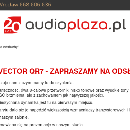
Wrocław
668 606 636
a odsłuchy!
VECTOR QR7 - ZAPRASZAMY NA ODS
kazuje nam z czym mamy tu do czynienia.
skuteczność, dwa 8-calowe przetworniki nisko tonowe oraz wysokie tony
GO brzmienia, ale z zachowaniem jak najwyższej jakości.
iesłychana dynamika jest tu na pierwszym miejscu.
rytu dało się je napędzić większością wzmacniaczy tranzystorowych i
naszym salonie.
mawiana się na prezentacje w naszym studio.