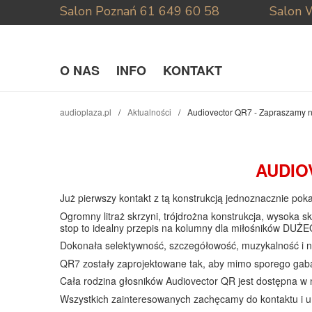
Salon Poznań
61 649 60 58
Salon 
O NAS
INFO
KONTAKT
audioplaza.pl
Aktualności
Audiovector QR7 - Zapraszamy n
AUDIO
Już pierwszy kontakt z tą konstrukcją jednoznacznie po
Ogromny litraż skrzyni, trójdrożna konstrukcja, wysoka 
stop to idealny przepis na kolumny dla miłośników DUŻE
Dokonała selektywność, szczegółowość, muzykalność i n
QR7 zostały zaprojektowane tak, aby mimo sporego gaba
Cała rodzina głosników
Audiovector
QR jest dostępna w 
Wszystkich zainteresowanych zachęcamy do kontaktu i u