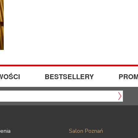
WOŚCI
BESTSELLERY
PROM
enia
Salon Poznań