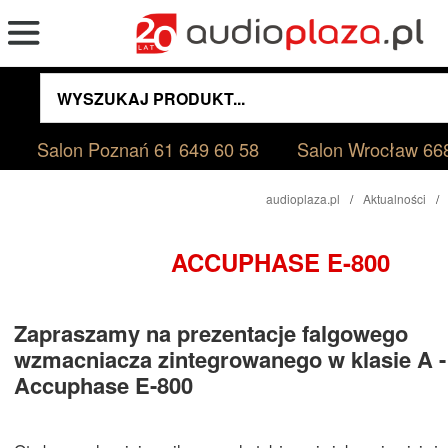
Salon Poznań
61 649 60 58
Salon Wrocław
66
audioplaza.pl
Aktualności
ACCUPHASE E-800
Zapraszamy na prezentacje falgowego
wzmacniacza zintegrowanego w klasie A -
Accuphase E-800