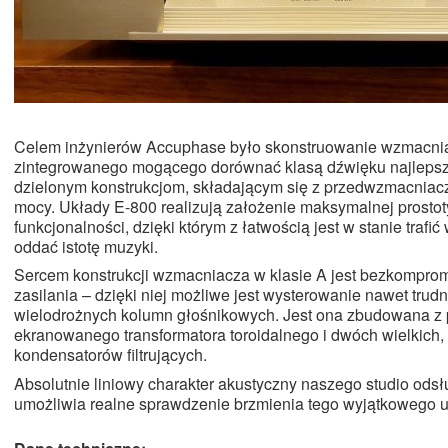
Celem inżynierów Accuphase było skonstruowanie wzmacni
zintegrowanego mogącego dorównać klasą dźwięku najleps
dzielonym konstrukcjom, składającym się z przedwzmacniac
mocy. Układy E-800 realizują założenie maksymalnej prostoty
funkcjonalności, dzięki którym z łatwością jest w stanie trafić 
oddać istotę muzyki.
Sercem konstrukcji wzmacniacza w klasie A jest bezkompro
zasilania – dzięki niej możliwe jest wysterowanie nawet trud
wielodrożnych kolumn głośnikowych. Jest ona zbudowana z 
ekranowanego transformatora toroidalnego i dwóch wielkich
kondensatorów filtrujących.
Absolutnie liniowy charakter akustyczny naszego studio od
umożliwia realne sprawdzenie brzmienia tego wyjątkowego u