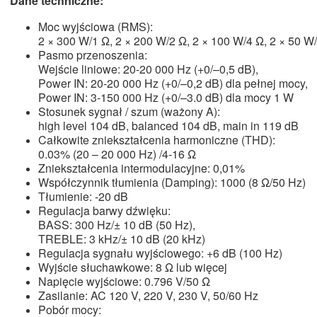
Dane techniczne:
Moc wyjściowa (RMS):
2 × 300 W/1 Ω, 2 × 200 W/2 Ω, 2 × 100 W/4 Ω, 2 × 50 W
Pasmo przenoszenia:
Wejście liniowe: 20-20 000 Hz (+0/–0,5 dB),
Power IN: 20-20 000 Hz (+0/–0,2 dB) dla pełnej mocy,
Power IN: 3-150 000 Hz (+0/–3.0 dB) dla mocy 1 W
Stosunek sygnał / szum (ważony A):
high level 104 dB, balanced 104 dB, main in 119 dB
Całkowite zniekształcenia harmoniczne (THD):
0.03% (20 – 20 000 Hz) /4-16 Ω
Zniekształcenia intermodulacyjne: 0,01%
Współczynnik tłumienia (Damping): 1000 (8 Ω/50 Hz)
Tłumienie: -20 dB
Regulacja barwy dźwięku:
BASS: 300 Hz/± 10 dB (50 Hz),
TREBLE: 3 kHz/± 10 dB (20 kHz)
Regulacja sygnału wyjściowego: +6 dB (100 Hz)
Wyjście słuchawkowe: 8 Ω lub więcej
Napięcie wyjściowe: 0.796 V/50 Ω
Zasilanie: AC 120 V, 220 V, 230 V, 50/60 Hz
Pobór mocy: